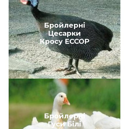
Бройлерні
Цесарки
Кросу
ЕССОР
Бройлерні
Гуси Білі