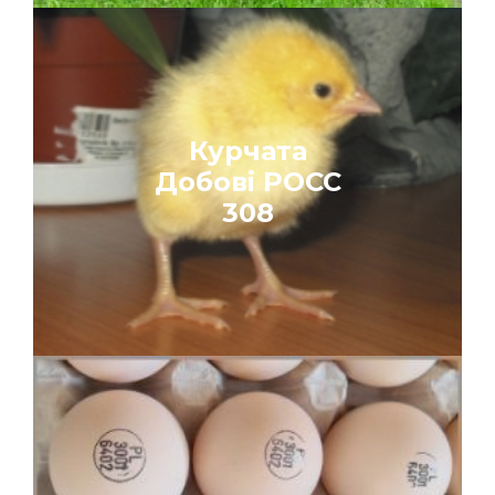
Курчата
Добові
РОСС
308