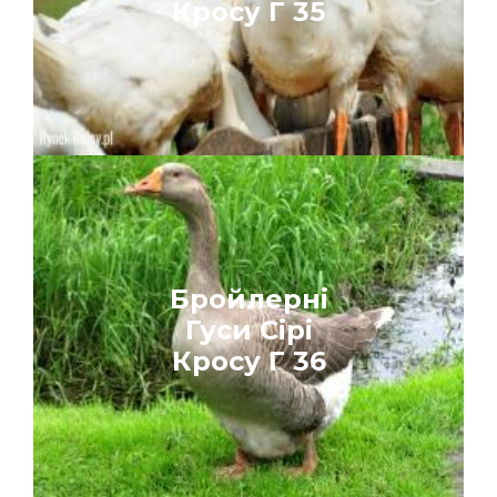
Кросу
Г 35
Бройлерні
Гуси Сірі
Кросу
Г 36