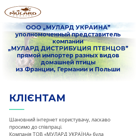
ООО „МУЛАРД УКРАИНА”
уполномоченный представитель
компании
„МУЛАРД ДИСТРИБУЦИЯ ПТЕНЦОВ”
прямой импортер разных видов
домашней птицы
из Франции, Германии и Польши
КЛІЄНТАМ
Шановний інтернет користувачу, ласкаво
просимо до співпраці.
Компанія ТОВ «МУЛАРД УКРАЇНА» була