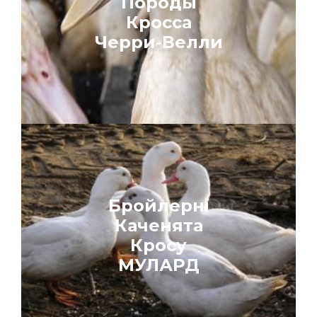
Породы
Кросса
Черри-Велли
Бройлерні
Каченята
Кросу
МУЛАРД