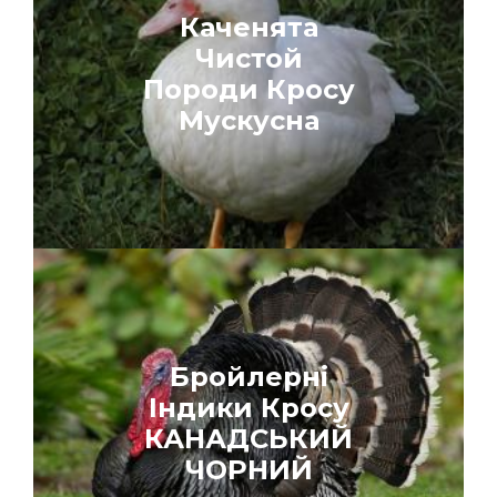
Каченята
Чистой
Породи Кросу
Мускусна
Бройлерні
Індики Кросу
КАНАДСЬКИЙ
ЧОРНИЙ