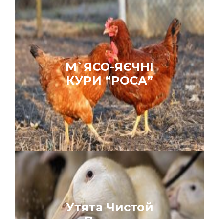
М`ЯСО-ЯЄЧНІ
КУРИ “РОСА”
Утята Чистой