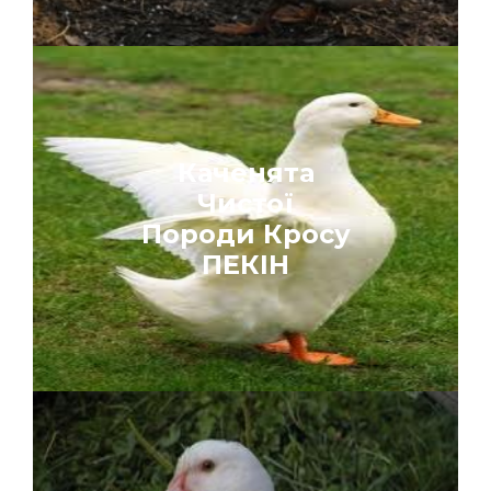
Каченята
Чистої
Породи Кросу
ПЕКІН