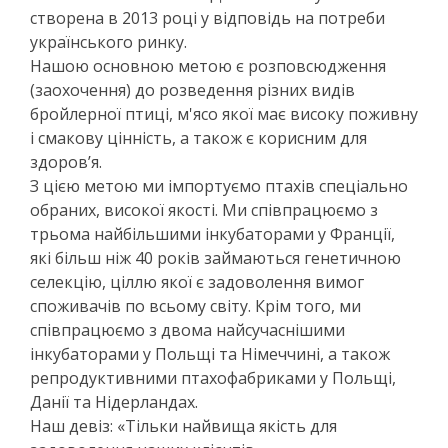
створена в 2013 році у відповідь на потреби
українського ринку.
Нашою основною метою є розповсюдження
(заохочення) до розведення різних видів
бройлерної птиці, м'ясо якої має високу поживну
і смакову цінність, а також є корисним для
здоров’я.
З цією метою ми імпортуємо птахів спеціально
обраних, високої якості. Ми співпрацюємо з
трьома найбільшими інкубаторами у Франції,
які більш ніж 40 років займаються генетичною
селекцію, ціллю якої є задоволення вимог
споживачів по всьому світу. Крім того, ми
співпрацюємо з двома найсучаснішими
інкубаторами у Польщі та Німеччині, а також
репродуктивними птахофабриками у Польщі,
Данії та Нідерландах.
Наш девіз: «Тільки найвища якість для